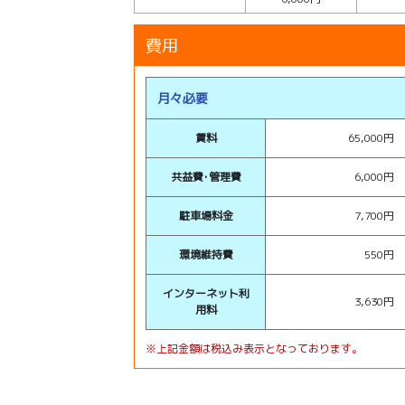
費用
月々必要
賃料
65,000円
共益費･管理費
6,000円
駐車場料金
7,700円
環境維持費
550円
インターネット利
3,630円
用料
※上記金額は税込み表示となっております。