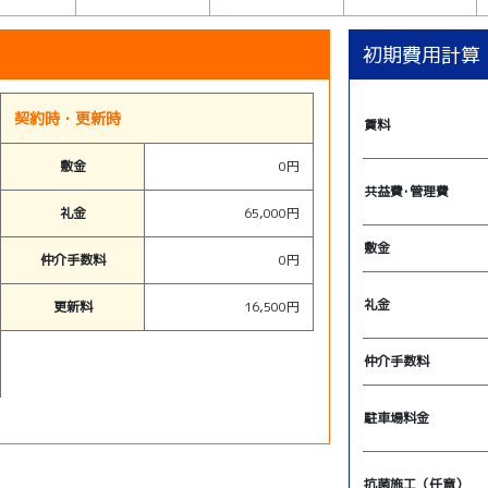
初期費用計算
契約時・更新時
賃料
敷金
0円
共益費･管理費
礼金
65,000円
敷金
仲介手数料
0円
礼金
更新料
16,500円
仲介手数料
駐車場料金
抗菌施工（任意）