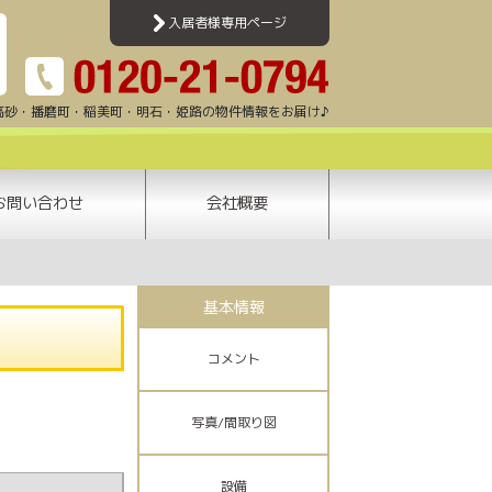
古川市別府町中島町 | 加古川賃貸ナビ | 加古川・高砂・姫路・明石エリアのアパート
入居者様専用ページ
高砂・播磨町・稲美町・明石・姫路の物件情報をお届け♪
お問い合わせ
会社概要
基本情報
コメント
写真/間取り図
設備