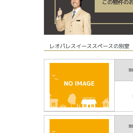
この物件の
レオパレスイーススペースの別室
部
部