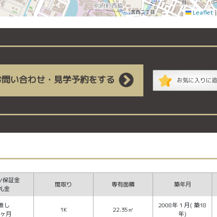
Leaflet
お問い合わせ・見学予約をする
お気に入りに
/保証金
間取り
専有面積
築年月
礼金
無し
2008年 1 月( 築18
1K
22.35㎡
1ヶ月
年)