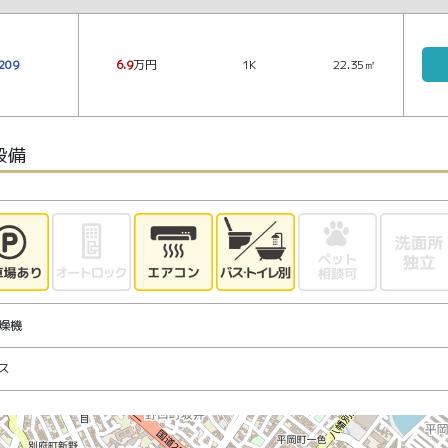
209
6.9
万円
1K
22.35㎡
設備
燥機
ス
地図