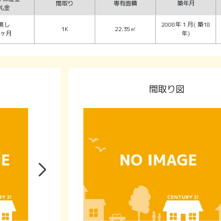
間取り
専有面積
築年月
礼金
無し
2008年 1 月( 築18
1K
22.35㎡
1ヶ月
年)
間取り図