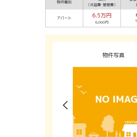
物件種別
（共益費･管理費）
6.5万円
アパート
6,000円
物件写真