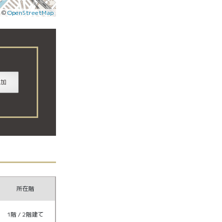
|
©
OpenStreetMap
追加
所在階
1階 / 2階建て