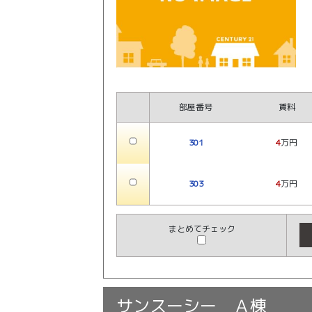
部屋番号
賃料
301
4
万円
303
4
万円
まとめてチェック
サンスーシー Ａ棟