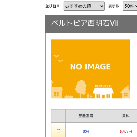
並び替え
表示数
ベルトピア西明石Ⅶ
部屋番号
賃料
304
5.4
万円