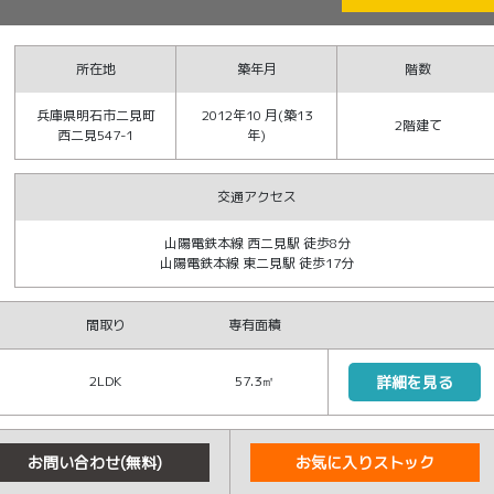
所在地
築年月
階数
兵庫県明石市二見町
2012年10 月(築13
2階建て
西二見547-1
年)
交通アクセス
山陽電鉄本線 西二見駅 徒歩8分
山陽電鉄本線 東二見駅 徒歩17分
間取り
専有面積
2LDK
57.3㎡
詳細を見る
お問い合わせ(無料)
お気に入りストック