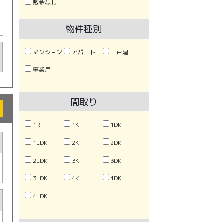
敷金なし
物件種別
マンション
アパート
一戸建
事業用
間取り
1R
1K
1DK
1LDK
2K
2DK
2LDK
3K
3DK
3LDK
4K
4DK
4LDK