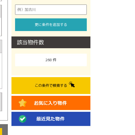
更に条件を追加する
該当物件数
268
件