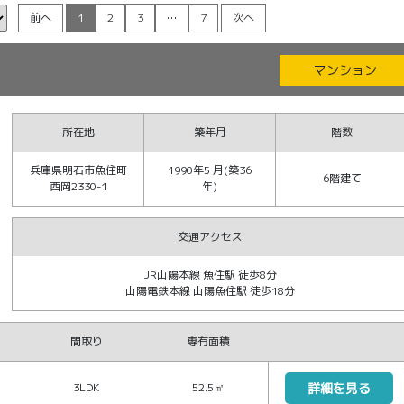
前へ
1
2
3
…
7
次へ
マンション
所在地
築年月
階数
兵庫県明石市魚住町
1990年5 月(築36
6階建て
西岡2330-1
年)
交通アクセス
JR山陽本線 魚住駅 徒歩8分
山陽電鉄本線 山陽魚住駅 徒歩18分
間取り
専有面積
3LDK
52.5㎡
詳細を見る