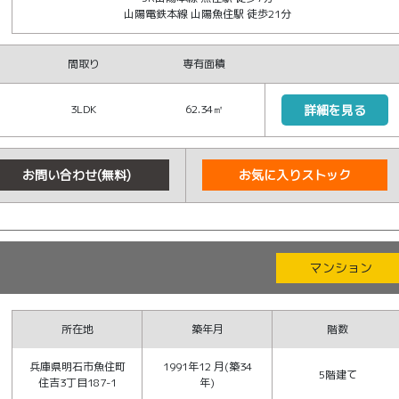
山陽電鉄本線 山陽魚住駅 徒歩21分
間取り
専有面積
3LDK
62.34㎡
詳細を見る
お問い合わせ(無料)
お気に入りストック
マンション
所在地
築年月
階数
兵庫県明石市魚住町
1991年12 月(築34
5階建て
住吉3丁目187-1
年)