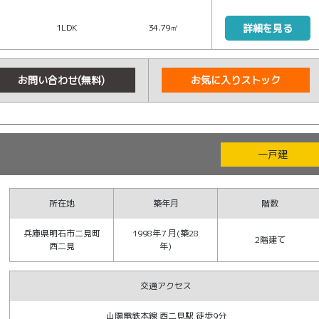
1LDK
34.79㎡
詳細を見る
お問い合わせ(無料)
お気に入りストック
一戸建
所在地
築年月
階数
兵庫県明石市二見町
1998年7 月(築28
2階建て
西二見
年)
交通アクセス
山陽電鉄本線 西二見駅 徒歩9分