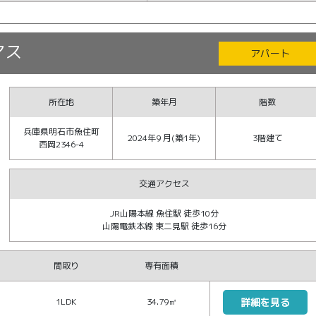
アス
アパート
所在地
築年月
階数
兵庫県明石市魚住町
2024年9 月(築1年)
3階建て
西岡2346-4
交通アクセス
JR山陽本線 魚住駅 徒歩10分
山陽電鉄本線 東二見駅 徒歩16分
間取り
専有面積
1LDK
34.79㎡
詳細を見る