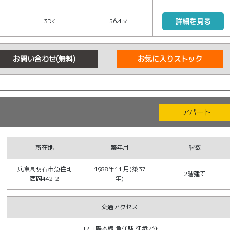
3DK
56.4㎡
詳細を見る
お問い合わせ(無料)
お気に入りストック
アパート
所在地
築年月
階数
兵庫県明石市魚住町
1988年11 月(築37
2階建て
西岡442-2
年)
交通アクセス
JR山陽本線 魚住駅 徒歩7分