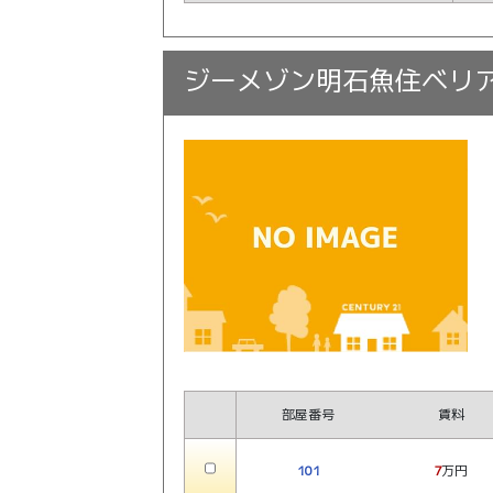
ジーメゾン明石魚住ベリ
部屋番号
賃料
101
7
万円