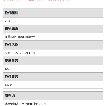
物件種別
アパート
建物構造
軽量鉄骨 2階建 1階部分
物件名称
シャーメゾン・フローラ
部屋番号
102
物件番号
530541
所在地
兵庫県加古川市平岡町中野547‐1