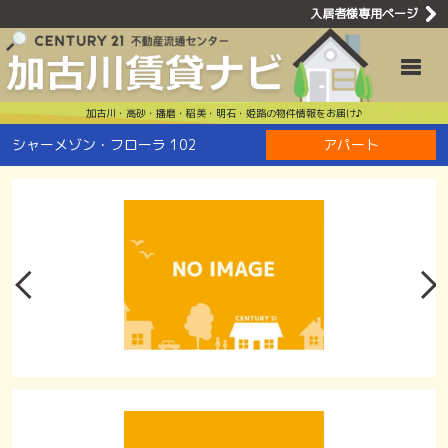
入居者様専用ページ
シャーメゾン
Toggle
加古川・高砂・播磨・稲美・明石・姫路の物件情報をお届け♪
シャーメゾン・フローラ 102
アパート