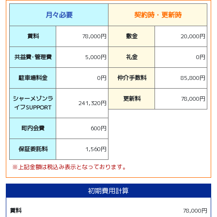
月々必要
契約時・更新時
賃料
78,000円
敷金
20,000円
共益費･管理費
5,000円
礼金
0円
駐車場料金
0円
仲介手数料
85,800円
シャーメゾンラ
更新料
78,000円
241,320円
イフSUPPORT
町内会費
600円
保証委託料
1,560円
※上記金額は税込み表示となっております。
初期費用計算
賃料
78,000円