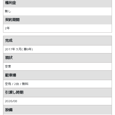
権利金
無し
契約期間
2年
完成
2017年 3 月( 築9年)
現状
空家
駐車場
空有 / 2台 / 無料
引渡し時期
2026/08
設備