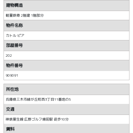
建物構造
軽量鉄骨 2階建 1階部分
物件名称
カトル ピア
部屋番号
202
物件番号
909091
所在地
兵庫県三木市緑が丘町西3丁目11番地の5
交通
神鉄粟生線 広野ゴルフ場前駅 徒歩10分
賃料