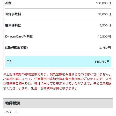
礼金
130,000円
仲介手数料
88,000円
駐車場料金
5,500円
D-roomCardｷｰ料金
16,500円
ICﾛｯｸ電池(初回)
2,750円
合計
348,750円
※上記は概算の参考金額であり、契約金額を保証するものではございません。
ご契約内容によって、任意費用の追加や追加費用負担がございますので、正式
な契約金見積もりは、弊社担当にてご呈示させていただきます。予めご承知お
きください。また、別途、前家賃が必要となります。
物件種別
アパート