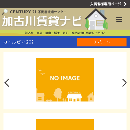
入居者様専用ページ
カトル ピア 
Toggle
加古川・高砂・播磨・稲美・明石・姫路の物件情報をお届け♪
カトル ピア 202
アパート