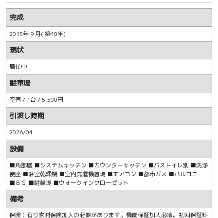
完成
2015年 9 月( 築10年)
現状
居住中
駐車場
空有 / 1台 / 5,500円
引渡し時期
2026/04
設備
■角部屋 ■システムキッチン ■カウンターキッチン ■バストイレ別 ■洗浄
便座 ■浴室乾燥機 ■室内洗濯機置場 ■エアコン ■都市ガス ■バルコニー
■ＢＳ ■駐輪場 ■ウォークインクローゼット
備考
保険：有り家財保険加入の必要があります。機関保証加入必須。初回保証料