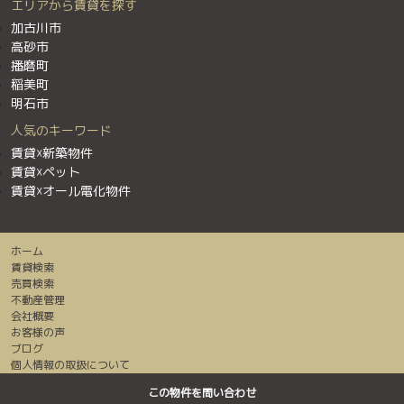
エリアから賃貸を探す
加古川市
高砂市
播磨町
稲美町
明石市
人気のキーワード
賃貸☓新築物件
賃貸☓ペット
賃貸☓オール電化物件
ホーム
賃貸検索
売買検索
不動産管理
会社概要
お客様の声
ブログ
個人情報の取扱について
センチュリー２１加盟店は全て独立・自営です。
この物件を問い合わせ