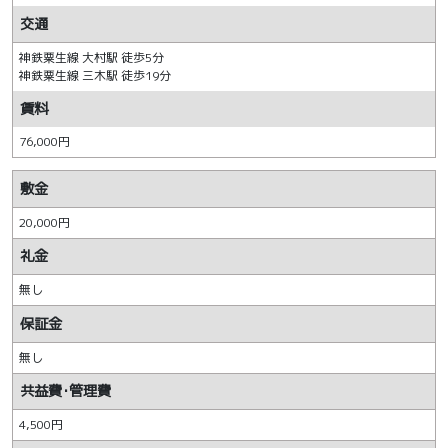
交通
神鉄粟生線 大村駅 徒歩5分
神鉄粟生線 三木駅 徒歩19分
賃料
76,000円
敷金
20,000円
礼金
無し
保証金
無し
共益費･管理費
4,500円