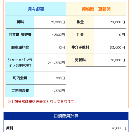
月々必要
契約時・更新時
賃料
76,000円
敷金
20,000円
共益費･管理費
4,500円
礼金
0円
駐車場料金
0円
仲介手数料
83,600円
シャーメゾンラ
更新料
76,000円
241,320円
イフSUPPORT
町内会費
300円
ゴミ回収費
1,320円
※上記金額は税込み表示となっております。
初期費用計算
賃料
76,000円