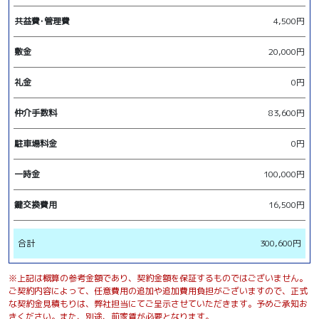
共益費･管理費
4,500円
敷金
20,000円
礼金
0円
仲介手数料
83,600円
駐車場料金
0円
一時金
100,000円
鍵交換費用
16,500円
合計
300,600円
※上記は概算の参考金額であり、契約金額を保証するものではございません。
ご契約内容によって、任意費用の追加や追加費用負担がございますので、正式
な契約金見積もりは、弊社担当にてご呈示させていただきます。予めご承知お
きください。また、別途、前家賃が必要となります。