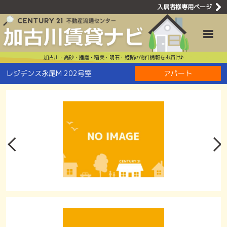
入居者様専用ページ
レジデンス永尾
Toggle
加古川・高砂・播磨・稲美・明石・姫路の物件情報をお届け♪
レジデンス永尾M 202号室
アパート