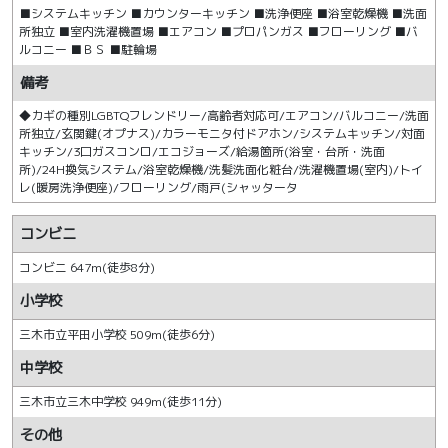
■システムキッチン ■カウンターキッチン ■洗浄便座 ■浴室乾燥機 ■洗面
所独立 ■室内洗濯機置場 ■エアコン ■プロパンガス ■フローリング ■バ
ルコニー ■ＢＳ ■駐輪場
備考
◆カギの種別LGBTQフレンドリー/高齢者対応可/エアコン/バルコニー/洗面
所独立/玄関鍵(オプナス)/カラーモニタ付ドアホン/システムキッチン/対面
キッチン/3口ガスコンロ/エコジョーズ/給湯箇所(浴室・台所・洗面
所)/24H換気システム/浴室乾燥機/洗髪洗面化粧台/洗濯機置場(室内)/トイ
レ(暖房洗浄便座)/フローリング/雨戸(シャッタータ
コンビニ
コンビニ 647m(徒歩8分)
小学校
三木市立平田小学校 509m(徒歩6分)
中学校
三木市立三木中学校 949m(徒歩11分)
その他