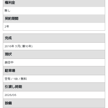
権利金
無し
契約期間
2年
完成
2016年 3 月( 築10年)
現状
居住中
駐車場
空有 / 1台 / 無料
引渡し時期
2026/06
設備