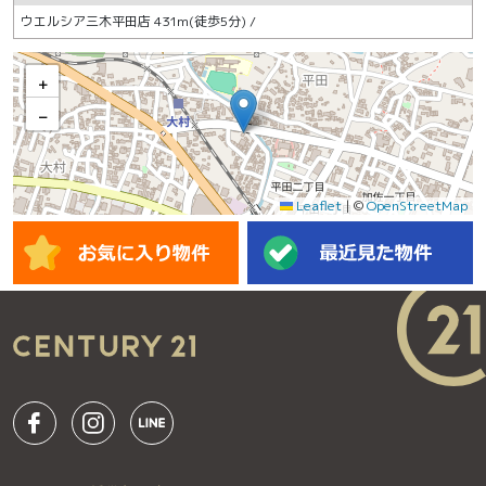
ウエルシア三木平田店 431m(徒歩5分) /
+
−
Leaflet
|
©
OpenStreetMap