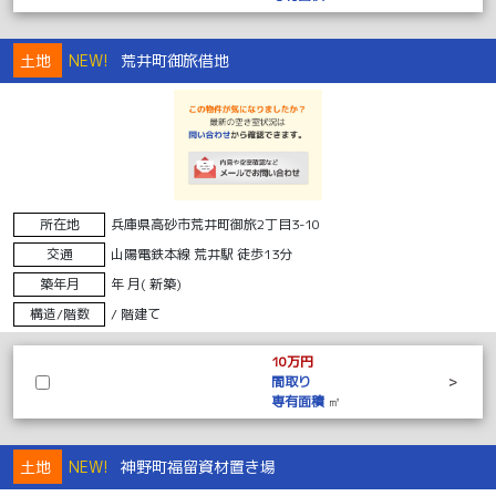
土地
NEW!
荒井町御旅借地
所在地
兵庫県高砂市荒井町御旅2丁目3-10
交通
山陽電鉄本線 荒井駅 徒歩13分
築年月
年 月( 新築)
構造/階数
/ 階建て
10万円
間取り
>
専有面積
㎡
土地
NEW!
神野町福留資材置き場