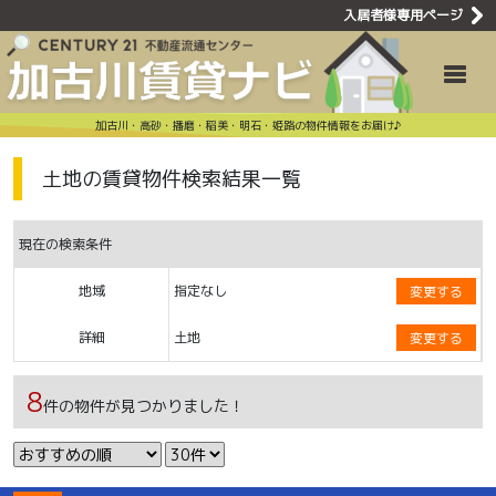
入居者様専用ページ
土地の賃貸住
Toggle
加古川・高砂・播磨・稲美・明石・姫路の物件情報をお届け♪
土地の賃貸物件検索結果一覧
現在の検索条件
地域
指定なし
変更する
詳細
土地
変更する
8
件の物件が見つかりました！