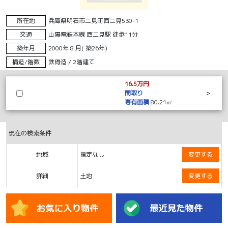
所在地
兵庫県明石市二見町西二見530-1
交通
山陽電鉄本線 西二見駅 徒歩11分
築年月
2000年 8 月( 築26年)
構造/階数
鉄骨造 / 2階建て
16.5万円
間取り
>
専有面積
80.21㎡
現在の検索条件
地域
指定なし
変更する
詳細
土地
変更する