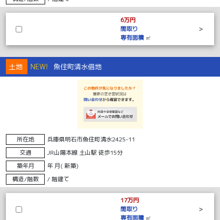
6万円
間取り
>
専有面積
㎡
土地
NEW!
魚住町清水借地
所在地
兵庫県明石市魚住町清水2425-11
交通
JR山陽本線 土山駅 徒歩15分
築年月
年 月( 新築)
構造/階数
/ 階建て
17万円
間取り
>
専有面積
㎡