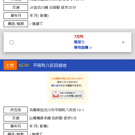
交通
JR加古川線 日岡駅 徒歩28分
築年月
年 月( 新築)
構造/階数
/ 階建て
7万円
間取り
>
専有面積
㎡
土地
NEW!
平岡町八反田借地
所在地
兵庫県加古川市平岡町八反田19-1
交通
山陽電鉄本線 別府駅 徒歩5分
築年月
年 月( 新築)
構造/階数
/ 階建て