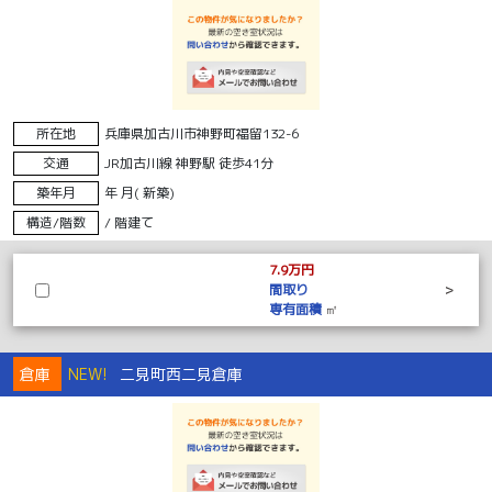
所在地
兵庫県加古川市神野町福留132-6
交通
JR加古川線 神野駅 徒歩41分
築年月
年 月( 新築)
構造/階数
/ 階建て
7.9万円
間取り
>
専有面積
㎡
倉庫
NEW!
二見町西二見倉庫