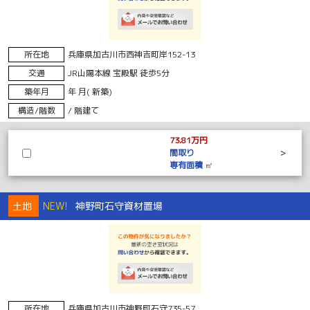
所在地
兵庫県加古川市西神吉町岸152-13
交通
JR山陽本線 宝殿駅 徒歩5分
築年月
年 月( 新築)
構造/階数
/ 階建て
73.81万円
間取り
>
専有面積
㎡
土地
NEW!
神野町石守資材置場
所在地
兵庫県加古川市神野町石守735-57