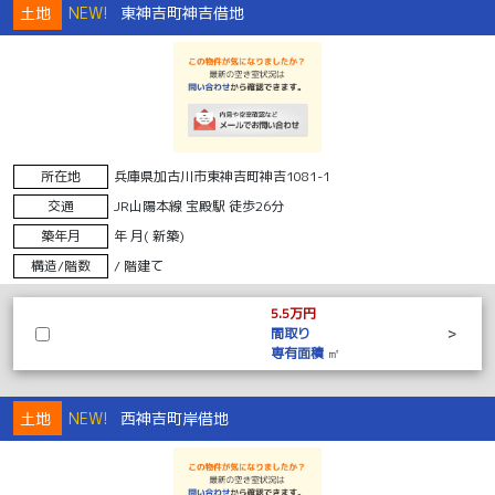
土地
NEW!
東神吉町神吉借地
所在地
兵庫県加古川市東神吉町神吉1081-1
交通
JR山陽本線 宝殿駅 徒歩26分
築年月
年 月( 新築)
構造/階数
/ 階建て
5.5万円
間取り
>
専有面積
㎡
土地
NEW!
西神吉町岸借地