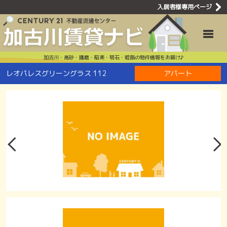
入居者様専用ページ
レオパレスグ
Toggle
加古川・高砂・播磨・稲美・明石・姫路の物件情報をお届け♪
レオパレスグリーングラス 112
アパート