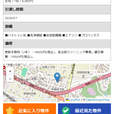
空有 / 1台 / 6,600円
引渡し時期
2026/07
設備
■バストイレ別 ■洗浄便座 ■浴室乾燥機 ■エアコン ■プロパンガス
備考
更新手数料（2年）：16500円(税込)、退去時クリーニング費要。鍵交換
費：16500円(税込)。
+
−
Leaflet
|
©
OpenStreetMap