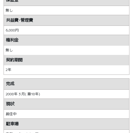
保証金
無し
共益費･管理費
6,000円
権利金
無し
契約期間
2年
完成
2008年 3 月( 築18年)
現状
居住中
駐車場