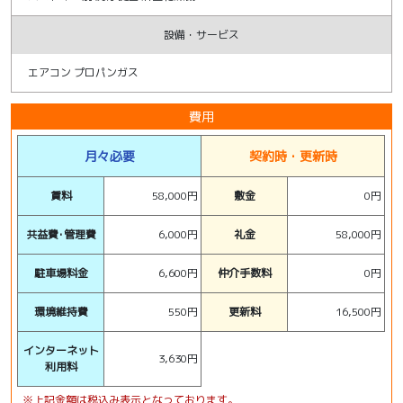
設備・サービス
エアコン プロパンガス
費用
月々必要
契約時・更新時
賃料
58,000円
敷金
0円
共益費･管理費
6,000円
礼金
58,000円
駐車場料金
6,600円
仲介手数料
0円
環境維持費
550円
更新料
16,500円
インターネット
3,630円
利用料
※上記金額は税込み表示となっております。