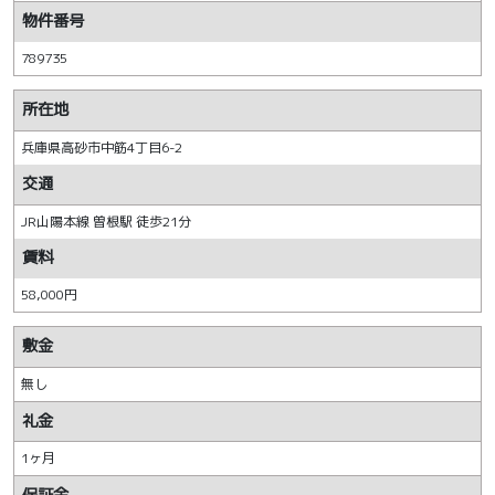
物件番号
789735
所在地
兵庫県高砂市中筋4丁目6-2
交通
JR山陽本線 曽根駅 徒歩21分
賃料
58,000円
敷金
無し
礼金
1ヶ月