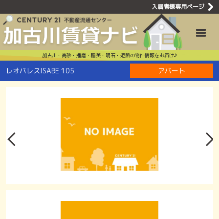
入居者様専用ページ
レオパレスIS
Toggle
加古川・高砂・播磨・稲美・明石・姫路の物件情報をお届け♪
レオパレスISABE 105
アパート