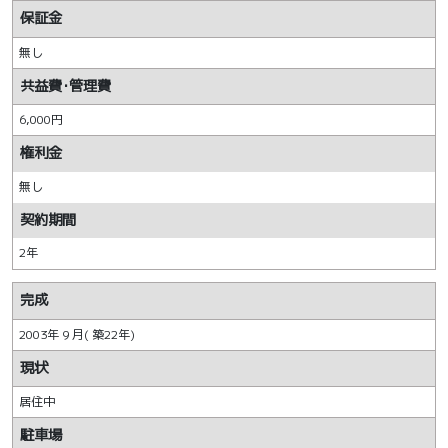
保証金
無し
共益費･管理費
6,000円
権利金
無し
契約期間
2年
完成
2003年 9 月( 築22年)
現状
居住中
駐車場