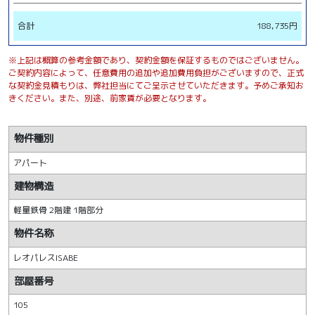
合計
188,735円
※上記は概算の参考金額であり、契約金額を保証するものではございません。
ご契約内容によって、任意費用の追加や追加費用負担がございますので、正式
な契約金見積もりは、弊社担当にてご呈示させていただきます。予めご承知お
きください。また、別途、前家賃が必要となります。
物件種別
アパート
建物構造
軽量鉄骨 2階建 1階部分
物件名称
レオパレスISABE
部屋番号
105