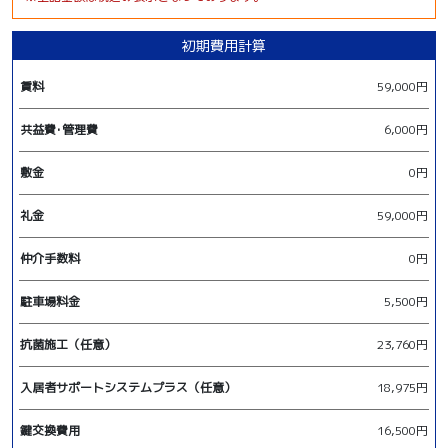
初期費用計算
賃料
59,000円
共益費･管理費
6,000円
敷金
0円
礼金
59,000円
仲介手数料
0円
駐車場料金
5,500円
抗菌施工（任意）
23,760円
入居者サポートシステムプラス（任意）
18,975円
鍵交換費用
16,500円