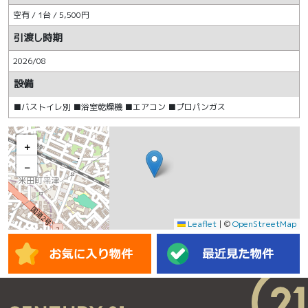
空有 / 1台 / 5,500円
引渡し時期
2026/08
設備
■バストイレ別 ■浴室乾燥機 ■エアコン ■プロパンガス
+
−
Leaflet
|
©
OpenStreetMap