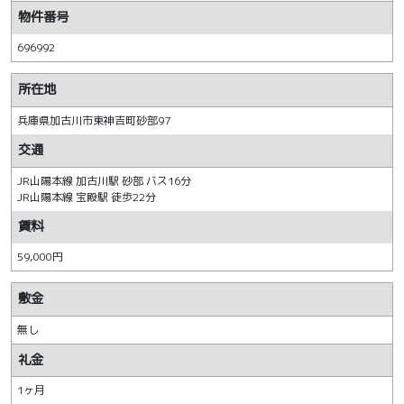
物件番号
696992
所在地
兵庫県加古川市東神吉町砂部97
交通
JR山陽本線 加古川駅 砂部 バス16分
JR山陽本線 宝殿駅 徒歩22分
賃料
59,000円
敷金
無し
礼金
1ヶ月