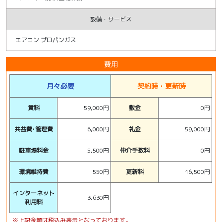
設備・サービス
エアコン プロパンガス
費用
月々必要
契約時・更新時
賃料
59,000円
敷金
0円
共益費･管理費
6,000円
礼金
59,000円
駐車場料金
5,500円
仲介手数料
0円
環境維持費
550円
更新料
16,500円
インターネット
3,630円
利用料
※上記金額は税込み表示となっております。