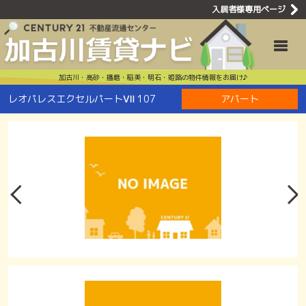
入居者様専用ページ
レオパレスエ
Toggle
加古川・高砂・播磨・稲美・明石・姫路の物件情報をお届け♪
レオパレスエクセルパートⅦ 107
アパート