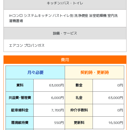
キッチン/バス・トイレ
IHコンロ システムキッチン バストイレ別 洗浄便座 浴室乾燥機 室内洗
濯機置場
設備・サービス
エアコン プロパンガス
費用
月々必要
契約時・更新時
賃料
63,000円
敷金
0円
共益費･管理費
6,000円
礼金
63,000円
駐車場料金
7,700円
仲介手数料
0円
環境維持費
550円
更新料
16,500円