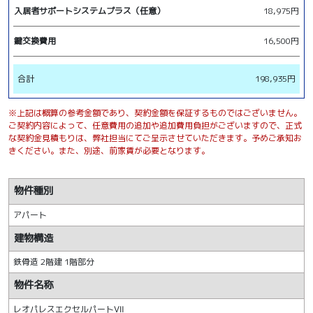
入居者サポートシステムプラス（任意）
18,975円
鍵交換費用
16,500円
合計
198,935円
※上記は概算の参考金額であり、契約金額を保証するものではございません。
ご契約内容によって、任意費用の追加や追加費用負担がございますので、正式
な契約金見積もりは、弊社担当にてご呈示させていただきます。予めご承知お
きください。また、別途、前家賃が必要となります。
物件種別
アパート
建物構造
鉄骨造 2階建 1階部分
物件名称
レオパレスエクセルパートⅦ