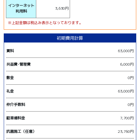
インターネット
3,630円
利用料
※上記金額は税込み表示となっております。
初期費用計算
賃料
63,000円
共益費･管理費
6,000円
敷金
0円
礼金
63,000円
仲介手数料
0円
駐車場料金
7,700円
抗菌施工（任意）
23,760円