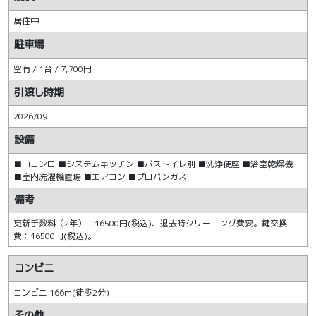
居住中
駐車場
空有 / 1台 / 7,700円
引渡し時期
2026/09
設備
■IHコンロ ■システムキッチン ■バストイレ別 ■洗浄便座 ■浴室乾燥機
■室内洗濯機置場 ■エアコン ■プロパンガス
備考
更新手数料（2年）：16500円(税込)、退去時クリーニング費要。鍵交換
費：16500円(税込)。
コンビニ
コンビニ 166m(徒歩2分)
その他