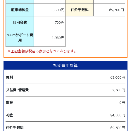
駐車場料金
5,500円
仲介手数料
69,300円
町内会費
700円
ruumサポート費
1,980円
用
※上記金額は税込み表示となっております。
初期費用計算
賃料
63,000円
共益費･管理費
2,300円
敷金
0円
礼金
94,500円
仲介手数料
69,300円