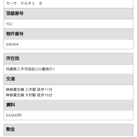
カーサ ドルチェ Ｂ
部屋番号
102
物件番号
930404
所在地
兵庫県三木市加佐225番地の1
交通
神鉄粟生線 三木駅 徒歩11分
神鉄粟生線 大村駅 徒歩16分
賃料
63,000円
敷金