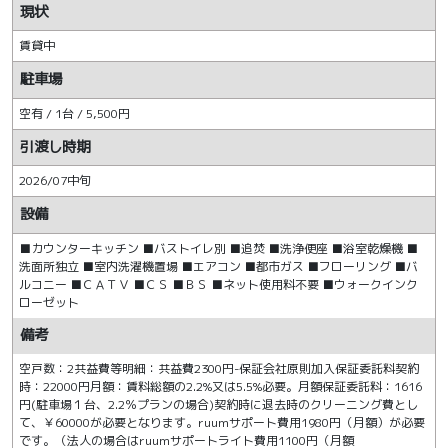
現状
賃貸中
駐車場
空有 / 1台 / 5,500円
引渡し時期
2026/07中旬
設備
■カウンターキッチン ■バストイレ別 ■追焚 ■洗浄便座 ■浴室乾燥機 ■
洗面所独立 ■室内洗濯機置場 ■エアコン ■都市ガス ■フローリング ■バ
ルコニー ■ＣＡＴＶ ■ＣＳ ■ＢＳ ■ネット使用料不要 ■ウォークインク
ローゼット
備考
空戸数：2共益費等明細：共益費2300円-保証会社原則加入保証委託料契約
時：22000円月額：賃料総額の2.2%又は5.5%必要。月額保証委託料：1616
円(駐車場１台、2.2％プランの場合)契約時に退去時のクリーニング費とし
て、￥60000が必要となります。ruumサポート費用1980円（月額）が必要
です。（法人の場合はruumサポートライト費用1100円（月額