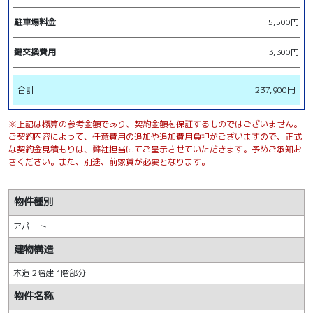
駐車場料金
5,500円
鍵交換費用
3,300円
合計
237,900円
※上記は概算の参考金額であり、契約金額を保証するものではございません。
ご契約内容によって、任意費用の追加や追加費用負担がございますので、正式
な契約金見積もりは、弊社担当にてご呈示させていただきます。予めご承知お
きください。また、別途、前家賃が必要となります。
物件種別
アパート
建物構造
木造 2階建 1階部分
物件名称