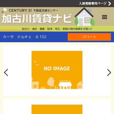
入居者様専用ページ
カーサ ドル
Toggle
加古川・高砂・播磨・稲美・明石・姫路の物件情報をお届け♪
カーサ ドルチェ Ｂ 102
アパート