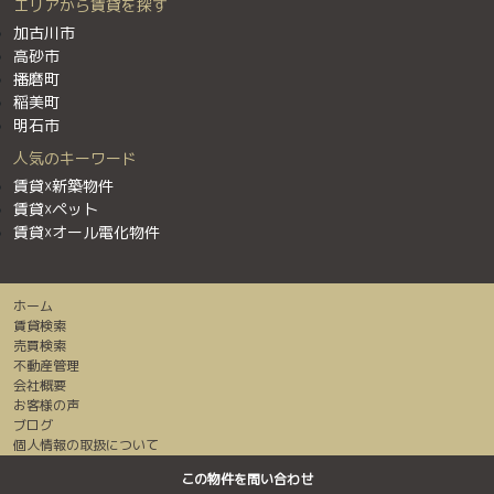
エリアから賃貸を探す
加古川市
高砂市
播磨町
稲美町
明石市
人気のキーワード
賃貸☓新築物件
賃貸☓ペット
賃貸☓オール電化物件
ホーム
賃貸検索
売買検索
不動産管理
会社概要
お客様の声
ブログ
個人情報の取扱について
センチュリー２１加盟店は全て独立・自営です。
この物件を問い合わせ