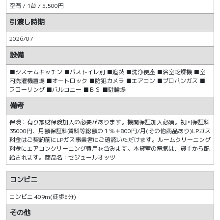
空有 / 1台 / 5,500円
引渡し時期
2026/07
設備
■システムキッチン ■バストイレ別 ■追焚 ■洗浄便座 ■浴室乾燥機 ■室
内洗濯機置場 ■オートロック ■防犯カメラ ■エアコン ■プロパンガス ■
フローリング ■バルコニー ■ＢＳ ■駐輪場
備考
保険：有り家財保険加入の必要があります。機関保証加入必須。初回保証料
35000円、月額保証料賃料等総額の１％＋800円/月(その他商品あり)LPガス
料金はご契約前にLPガス事業者にご確認いただけます。ルームクリーニング
料金にエアコンクリーニング費用を含みます。本貸室の電気は、貸主から配
給されます。商品名：セジュールオッツ
コンビニ
コンビニ 409m(徒歩5分)
その他