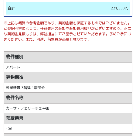
合計
231,550円
※上記は概算の参考金額であり、契約金額を保証するものではございません。
ご契約内容によって、任意費用の追加や追加費用負担がございますので、正式
な契約金見積もりは、弊社担当にてご呈示させていただきます。予めご承知お
きください。また、別途、前家賃が必要となります。
物件種別
アパート
建物構造
軽量鉄骨 3階建 1階部分
物件名称
カーサ・フェリーチェ平田
部屋番号
106