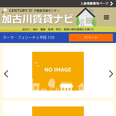
入居者様専用ページ
カーサ・フェ
Toggle
加古川・高砂・播磨・稲美・明石・姫路の物件情報をお届け♪
カーサ・フェリーチェ平田 106
アパート