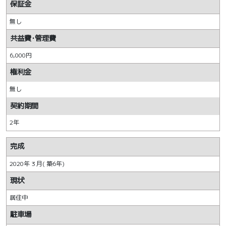
保証金
無し
共益費･管理費
6,000円
権利金
無し
契約期間
2年
完成
2020年 3 月( 築6年)
現状
居住中
駐車場