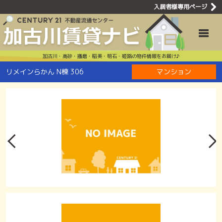
入居者様専用ページ
リメインらかん
Toggle
加古川・高砂・播磨・稲美・明石・姫路の物件情報をお届け♪
リメインらかん N棟 306
マンション