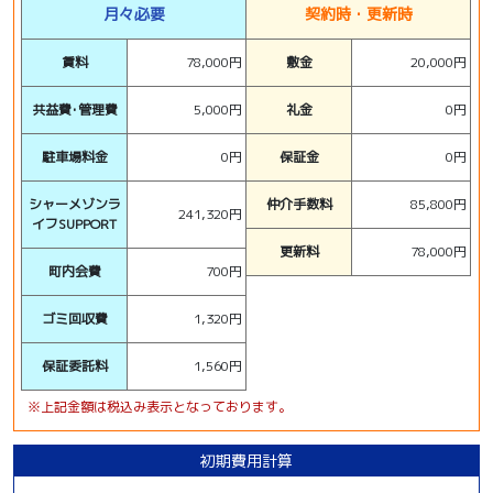
月々必要
契約時・更新時
賃料
78,000円
敷金
20,000円
共益費･管理費
5,000円
礼金
0円
駐車場料金
0円
保証金
0円
シャーメゾンラ
仲介手数料
85,800円
241,320円
イフSUPPORT
更新料
78,000円
町内会費
700円
ゴミ回収費
1,320円
保証委託料
1,560円
※上記金額は税込み表示となっております。
初期費用計算