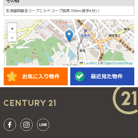
その他
生活協同組合コープこうべ コープ加西 339m(徒歩4分) /
+
−
Leaflet
|
©
OpenStreetMap