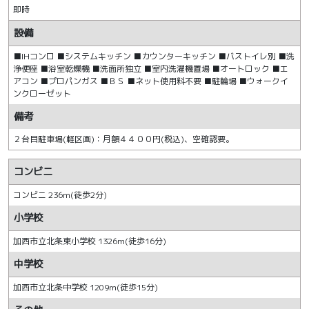
即時
設備
■IHコンロ ■システムキッチン ■カウンターキッチン ■バストイレ別 ■洗
浄便座 ■浴室乾燥機 ■洗面所独立 ■室内洗濯機置場 ■オートロック ■エ
アコン ■プロパンガス ■ＢＳ ■ネット使用料不要 ■駐輪場 ■ウォークイ
ンクローゼット
備考
２台目駐車場(軽区画)：月額４４００円(税込)、空確認要。
コンビニ
コンビニ 236m(徒歩2分)
小学校
加西市立北条東小学校 1326m(徒歩16分)
中学校
加西市立北条中学校 1209m(徒歩15分)