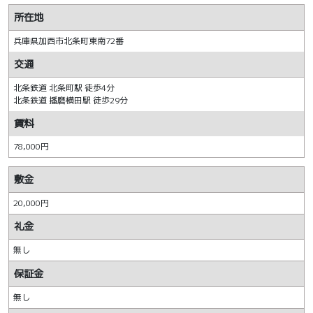
所在地
兵庫県加西市北条町東南72番
交通
北条鉄道 北条町駅 徒歩4分
北条鉄道 播磨横田駅 徒歩29分
賃料
78,000円
敷金
20,000円
礼金
無し
保証金
無し