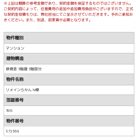
※上記は概算の参考金額であり、契約金額を保証するものではございません。
ご契約内容によって、任意費用の追加や追加費用負担がございますので、正式
な契約金見積もりは、弊社担当にてご呈示させていただきます。予めご承知お
きください。また、別途、前家賃が必要となります。
物件種別
マンション
建物構造
鉄骨造 3階建 3階部分
物件名称
リメインらかん N棟
部屋番号
306
物件番号
572369