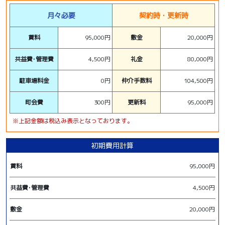
月々必要
契約時・更新時
賃料
95,000円
敷金
20,000円
共益費･管理費
4,500円
礼金
80,000円
駐車場料金
0円
仲介手数料
104,500円
町会費
300円
更新料
95,000円
※上記金額は税込み表示となっております。
初期費用計算
賃料
95,000円
共益費･管理費
4,500円
敷金
20,000円