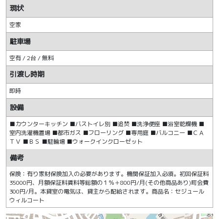
現状
空家
駐車場
空有 / 2台 / 無料
引渡し時期
即時
設備
■カウンターキッチン ■バストイレ別 ■追焚 ■洗浄便座 ■浴室乾燥機 ■
室内洗濯機置場 ■都市ガス ■フローリング ■専用庭 ■バルコニー ■ＣＡ
ＴＶ ■ＢＳ ■駐輪場 ■ウォークインクローゼット
備考
保険：有り家財保険加入の必要があります。機関保証加入必須。初回保証料
35000円、月額保証料賃料等総額の１％＋800円/月(その他商品あり)町会費
300円/月。本貸室の電気は、貸主から配給されます。商品名：セジュール
ウィルコート