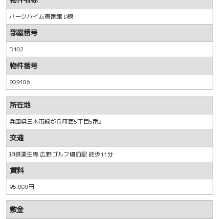
パークハイム壱番館 D棟
部屋番号
D102
物件番号
909106
所在地
兵庫県三木市緑が丘町西5丁目5番2
交通
神鉄粟生線 広野ゴルフ場前駅 徒歩11分
賃料
95,000円
敷金