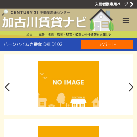
入居者様専用ページ
パークハイム壱
Toggle
加古川・高砂・播磨・稲美・明石・姫路の物件情報をお届け♪
パークハイム壱番館 D棟 D102
アパート