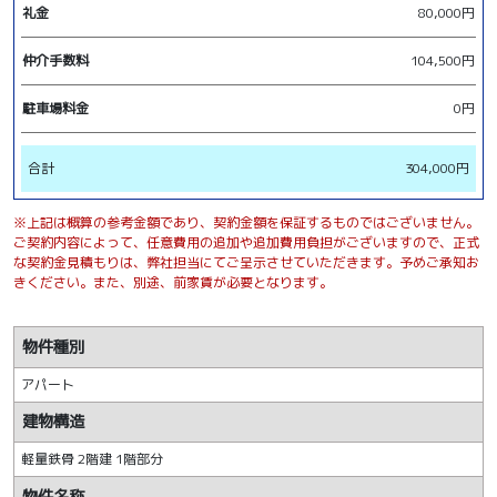
礼金
80,000円
仲介手数料
104,500円
駐車場料金
0円
合計
304,000円
※上記は概算の参考金額であり、契約金額を保証するものではございません。
ご契約内容によって、任意費用の追加や追加費用負担がございますので、正式
な契約金見積もりは、弊社担当にてご呈示させていただきます。予めご承知お
きください。また、別途、前家賃が必要となります。
物件種別
アパート
建物構造
軽量鉄骨 2階建 1階部分
物件名称