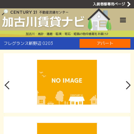
入居者様専用ページ
フレグランス
Toggle
加古川・高砂・播磨・稲美・明石・姫路の物件情報をお届け♪
フレグランス新野辺 0203
アパート