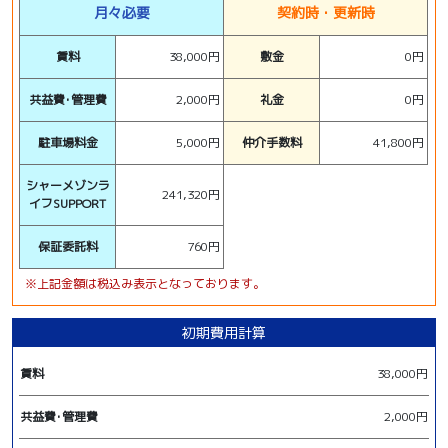
月々必要
契約時・更新時
賃料
38,000円
敷金
0円
共益費･管理費
2,000円
礼金
0円
駐車場料金
5,000円
仲介手数料
41,800円
シャーメゾンラ
241,320円
イフSUPPORT
保証委託料
760円
※上記金額は税込み表示となっております。
初期費用計算
賃料
38,000円
共益費･管理費
2,000円