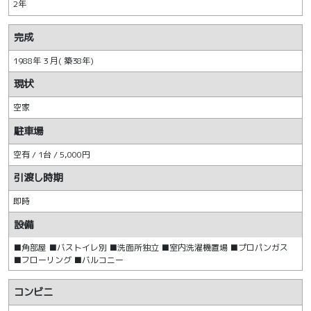
2年
完成
1988年 3 月( 築38年)
現状
空家
駐車場
空有 / 1台 / 5,000円
引渡し時期
即時
設備
■角部屋 ■バストイレ別 ■洗面所独立 ■室内洗濯機置場 ■プロパンガス
■フローリング ■バルコニー
コンビニ