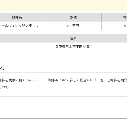
物件名
家賃
物
レールヴィレッジ A棟 107
8.9万円
5
住所
兵庫県三木市平田65番1
い。
物件を実際に見てみたい
物件について詳しく聞きたい
他にも物件を紹介
その他